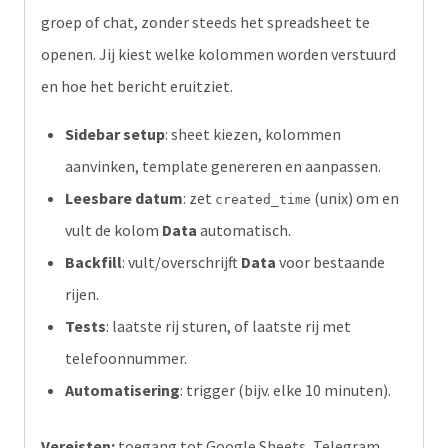
groep of chat, zonder steeds het spreadsheet te
Telegram-
openen. Jij kiest welke kolommen worden verstuurd
bericht
en hoe het bericht eruitziet.
aantal
Sidebar setup
: sheet kiezen, kolommen
aanvinken, template genereren en aanpassen.
Leesbare datum
: zet
(unix) om en
created_time
vult de kolom
Data
automatisch.
Backfill
: vult/overschrijft
Data
voor bestaande
rijen.
Tests
: laatste rij sturen, of laatste rij met
telefoonnummer.
Automatisering
: trigger (bijv. elke 10 minuten).
Vereisten:
toegang tot Google Sheets, Telegram