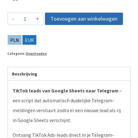
TikTok
Toevoegen aan winkelwagen
leads
van
PLN
EUR
Google
Categorie:
Downloaden
Sheets
naar
Beschrijving
Telegram
–
TikTok leads van Google Sheets naar Telegram
–
ontvang
een script dat automatisch duidelijke Telegram-
nieuwe
meldingen verstuurt zodra er een nieuwe lead als rij
leads
in Google Sheets verschijnt.
meteen
Ontvang TikTok Ads-leads direct in je Telegram-
als