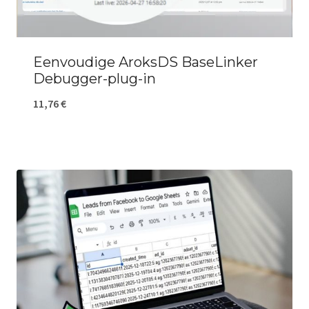
Eenvoudige AroksDS BaseLinker
Debugger-plug-in
11,76
€