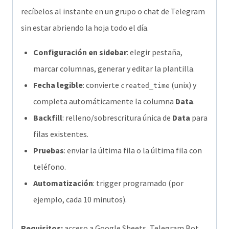
recíbelos al instante en un grupo o chat de Telegram
como
sin estar abriendo la hoja todo el día.
mensaje
claro
Configuración en sidebar
: elegir pestaña,
en
marcar columnas, generar y editar la plantilla.
Telegram
Fecha legible
: convierte
(unix) y
created_time
cantidad
completa automáticamente la columna
Data
.
Backfill
: relleno/sobrescritura única de
Data
para
filas existentes.
Pruebas
: enviar la última fila o la última fila con
teléfono.
Automatización
: trigger programado (por
ejemplo, cada 10 minutos).
Requisitos:
acceso a Google Sheets, Telegram Bot