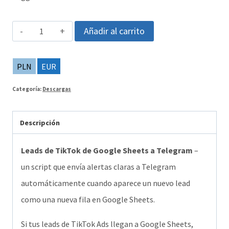
Leads
Añadir al carrito
de
TikTok
PLN
EUR
de
Categoría:
Descargas
Google
Sheets
Descripción
a
Telegram
Leads de TikTok de Google Sheets a Telegram
–
–
un script que envía alertas claras a Telegram
recibe
automáticamente cuando aparece un nuevo lead
cada
como una nueva fila en Google Sheets.
lead
Si tus leads de TikTok Ads llegan a Google Sheets,
nuevo