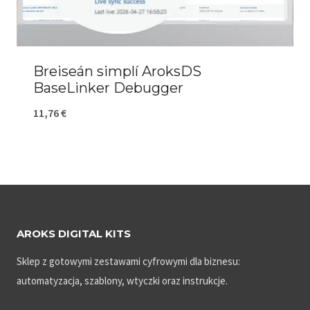
Breiseán simplí AroksDS
BaseLinker Debugger
11,76
€
AROKS DIGITAL KITS
Sklep z gotowymi zestawami cyfrowymi dla biznesu:
automatyzacja, szablony, wtyczki oraz instrukcje.