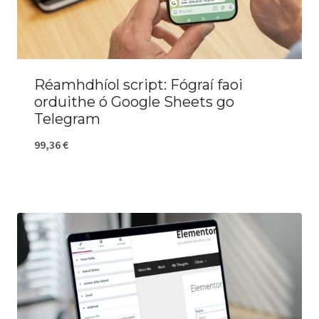
Réamhdhíol script: Fógraí faoi
orduithe ó Google Sheets go
Telegram
99,36
€