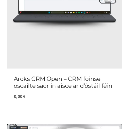
Aroks CRM Open – CRM foinse
oscailte saor in aisce ar d’óstáil féin
0,00
€