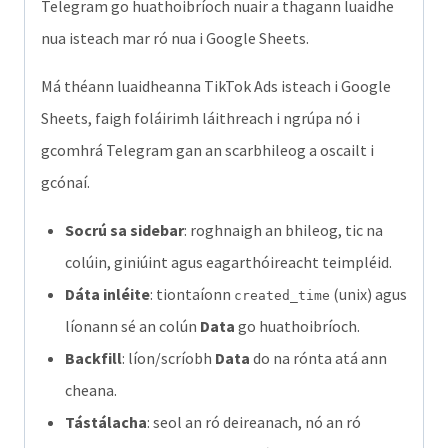
Telegram go huathoibríoch nuair a thagann luaidhe
luaidhe
nua isteach mar ró nua i Google Sheets.
nua
Má théann luaidheanna TikTok Ads isteach i Google
mar
Sheets, faigh foláirimh láithreach i ngrúpa nó i
theachtaireacht
gcomhrá Telegram gan an scarbhileog a oscailt i
Telegram
gcónaí.
ghlan
quantity
Socrú sa sidebar
: roghnaigh an bhileog, tic na
colúin, giniúint agus eagarthóireacht teimpléid.
Dáta inléite
: tiontaíonn
(unix) agus
created_time
líonann sé an colún
Data
go huathoibríoch.
Backfill
: líon/scríobh
Data
do na rónta atá ann
cheana.
Tástálacha
: seol an ró deireanach, nó an ró