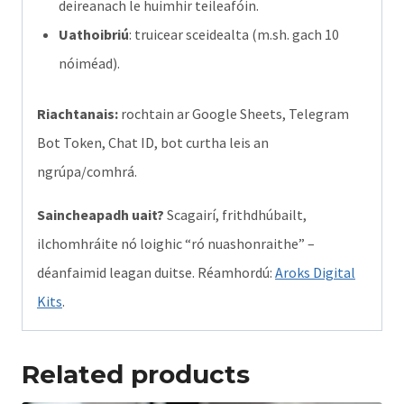
deireanach le huimhir teileafóin.
Uathoibriú
: truicear sceidealta (m.sh. gach 10
nóiméad).
Riachtanais:
rochtain ar Google Sheets, Telegram
Bot Token, Chat ID, bot curtha leis an
ngrúpa/comhrá.
Saincheapadh uait?
Scagairí, frithdhúbailt,
ilchomhráite nó loighic “ró nuashonraithe” –
déanfaimid leagan duitse. Réamhordú:
Aroks Digital
Kits
.
Related products