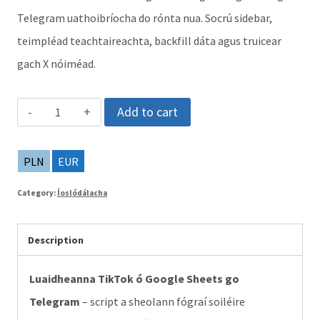
Telegram uathoibríocha do rónta nua. Socrú sidebar,
teimpléad teachtaireachta, backfill dáta agus truicear
gach X nóiméad.
Luaidheanna
Add to cart
TikTok
ó
PLN
EUR
Google
Category:
Íoslódálacha
Sheets
go
Description
Telegram
–
Luaidheanna TikTok ó Google Sheets go
faigh
Telegram
– script a sheolann fógraí soiléire
gach