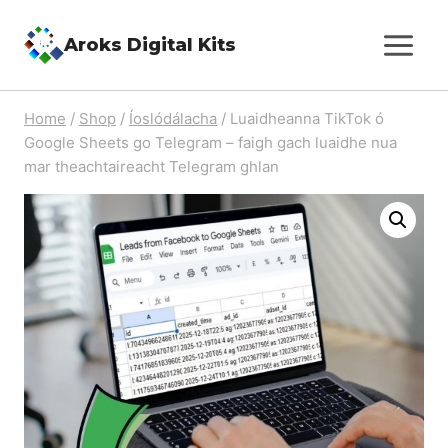
Skip
Aroks Digital Kits
to
content
Home
/
Shop
/
Íoslódálacha
/
Luaidheanna TikTok ó
Google Sheets go Telegram – faigh gach luaidhe nua
mar theachtaireacht Telegram ghlan