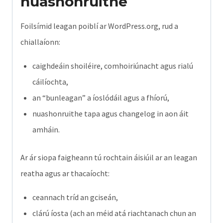
nuashonruithe
Foilsímid leagan poiblí ar WordPress.org, rud a
chiallaíonn:
caighdeáin shoiléire, comhoiriúnacht agus rialú
cáilíochta,
an “bunleagan” a íoslódáil agus a fhíorú,
nuashonruithe tapa agus changelog in aon áit
amháin.
Ar ár siopa faigheann tú rochtain áisiúil ar an leagan
reatha agus ar thacaíocht:
ceannach tríd an gciseán,
clárú íosta (ach an méid atá riachtanach chun an