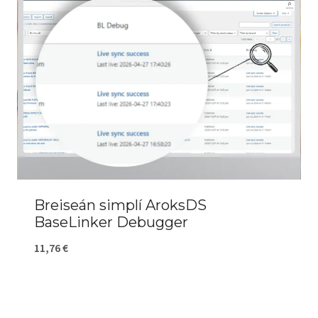
Breiseán simplí AroksDS
BaseLinker Debugger
11,76
€