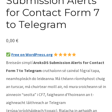
Submission Alerts
for Contact Form 7
to Telegram
0,00
€
Free on WordPress.org
Breiseán simplí
AroksDS Submission Alerts for Contact
Form 7 to Telegram
cruthaíonn sé cainéal fógraí tapa,
neamhspleách do leideanna. Má théann ríomhphost chuig
an turscar, má chuirtear moill air, nó mura sroicheann sé in
ainneoin “seolta” i CF7, faigheann d’fhoireann an t-
aighneacht láithreach ar Telegram
(grúpa/príobháideach/topaic). Rialacha in aghaidh an