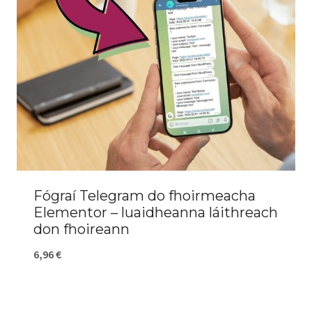
Fógraí Telegram do fhoirmeacha
Elementor – luaidheanna láithreach
don fhoireann
6,96
€