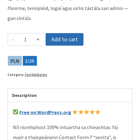
fhoirme, teimpléid, logaí agus uirlis tástála san admin —
gan síntiús.
Breiseán
Add to cart
simplí
AroksDS
PLN
EUR
Submission
Category:
Íoslódálacha
Alerts
for
Description
Contact
Form
Free on WordPress.org
7
Níl ríomhphost 100% intuartha sa chleachtas: fiú
to
nuair a thaispeánann Contact Form 7 “seolta”, is
Telegram