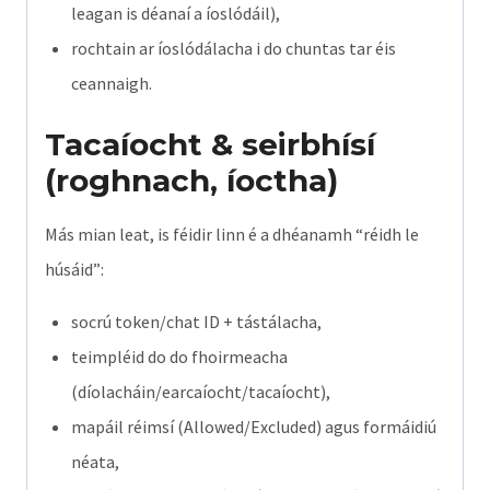
leagan is déanaí a íoslódáil),
rochtain ar íoslódálacha i do chuntas tar éis
ceannaigh.
Tacaíocht & seirbhísí
(roghnach, íoctha)
Más mian leat, is féidir linn é a dhéanamh “réidh le
húsáid”:
socrú token/chat ID + tástálacha,
teimpléid do do fhoirmeacha
(díolacháin/earcaíocht/tacaíocht),
mapáil réimsí (Allowed/Excluded) agus formáidiú
néata,