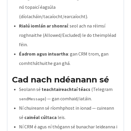
nó topaicí éagsúla
(díolacháin/tacaíocht/earcaíocht).
Rialú iomlán ar shonraí
: seol ach na réimsí
roghnaithe (Allowed/Excluded) le do theimpléad
féin.
Éadrom agus intuartha
: gan CRM trom, gan
comhtháthuithe gan ghá.
Cad nach ndéanann sé
Seolann sé
teachtaireachtaí téacs
(Telegram
) — gan comhaid/iatáin.
sendMessage
Ní chuireann sé ríomhphost in ionad — cuireann
sé
cainéal cúltaca
leis.
Ní CRM é agus ní thógann sé bunachar leideanna i