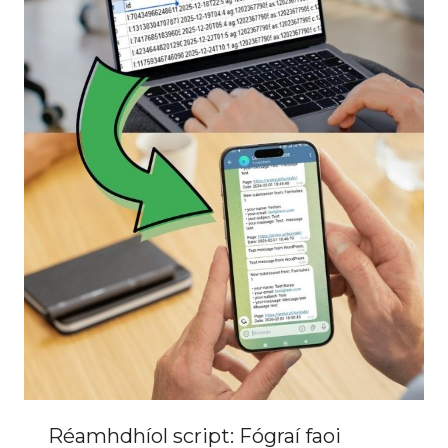
Réamhdhíol script: Fógraí faoi