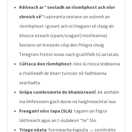
Réiteach ar “seoladh an ríomhphost ach níor
shroich sé”:
uaireanta seolann an suíomh an
ríomhphost i gceart ach ní thagann sé chuig do
bhosca isteach (spam/scagairí/moilleanna).
Seolann an breiseán cóip den fhógra chuig
Telegram freisin ionas nach gcaillfidh tú iarratais.
Cúltaca don ríomhphost
: níos lú riosca leideanna
a chailleadh de bharr turscair nó fadhbanna
seachadta.
Grúpa comhroinnte do bhainisteoirí
: áit amháin
ina bhfeiceann gach duine na haighneachtaí nua.
Freagairt níos tapa (SLA)
: tagann an fógra
láithreach agus an t-úsáideoir “te” fós.
Triage néata
: foirmeacha éagsúla → comhráite