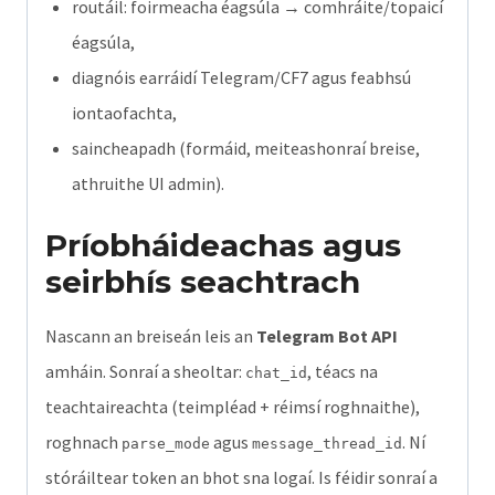
routáil: foirmeacha éagsúla → comhráite/topaicí
éagsúla,
diagnóis earráidí Telegram/CF7 agus feabhsú
iontaofachta,
saincheapadh (formáid, meiteashonraí breise,
athruithe UI admin).
Príobháideachas agus
seirbhís seachtrach
Nascann an breiseán leis an
Telegram Bot API
amháin. Sonraí a sheoltar:
, téacs na
chat_id
teachtaireachta (teimpléad + réimsí roghnaithe),
roghnach
agus
. Ní
parse_mode
message_thread_id
stóráiltear token an bhot sna logaí. Is féidir sonraí a