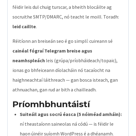
féidir leis dul chuig turscar, a bheith blocáilte ag
quantity
socruithe SMTP/DMARC, nó teacht le moill. Toradh:
leid caillte
.
Réitíonn an breiseán seo é go simplí: cuireann sé
cainéal fógraí Telegram breise agus
neamhspleách
leis (grúpa/príobháideach/topaic),
ionas go bhfeiceann díolacháin nó tacaíocht na
haighneachtaí láithreach — gan bosca isteach, gan
athnuachan, gan rud ar bith a chailleadh.
Príomhbhuntáistí
Suiteáil agus socrú éasca (5 nóiméad amháin):
ní theastaíonn saineolas ná códú — is féidir le
haon úinéir suíomh WordPress é a dhéanamh.