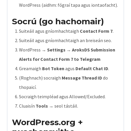
WordPress (aidhm: fógraí tapa agus iontaofacht).
Socrú (go hachomair)
Suiteáil agus gníomhachtaigh
Contact Form 7
.
Suiteáil agus gníomhachtaigh an breiseán seo.
WordPress →
Settings
→
AroksDS Submission
Alerts for Contact Form 7 to Telegram
Greamaigh
Bot Token
agus
Default Chat ID
.
(Roghnach) socraigh
Message Thread ID
do
thopaicí.
Socraigh teimpléad agus Allowed/Excluded.
Cluaisín
Tools
→ seol tástáil.
WordPress.org +