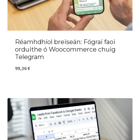
Réamhdhíol breiseán: Fógraí faoi
orduithe ó Woocommerce chuig
Telegram
99,36
€